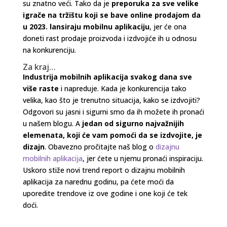
su znatno veći. Tako da je
preporuka za sve velike
igrače na tržištu koji se bave online prodajom da
u 2023. lansiraju mobilnu aplikaciju
, jer će ona
doneti rast prodaje proizvoda i izdvojiće ih u odnosu
na konkurenciju.
Za kraj…
Industrija mobilnih aplikacija svakog dana sve
više raste
i napreduje. Kada je konkurencija tako
velika, kao što je trenutno situacija, kako se izdvojiti?
Odgovori su jasni i sigurni smo da ih možete ih pronaći
u našem blogu. A
jedan od sigurno najvažnijih
elemenata, koji će vam pomoći da se izdvojite, je
dizajn
. Obavezno pročitajte naš blog o
dizajnu
mobilnih aplikacija
, jer ćete u njemu pronaći inspiraciju.
Uskoro stiže novi trend report o dizajnu mobilnih
aplikacija za narednu godinu, pa ćete moći da
uporedite trendove iz ove godine i one koji će tek
doći.