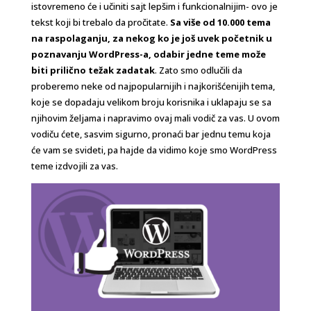
istovremeno će i učiniti sajt lepšim i funkcionalnijim- ovo je
tekst koji bi trebalo da pročitate.
Sa više od 10.000 tema
na raspolaganju, za nekog ko je još uvek početnik u
poznavanju WordPress-a, odabir jedne teme može
biti prilično težak zadatak
. Zato smo odlučili da
proberemo neke od najpopularnijih i najkorišćenijih tema,
koje se dopadaju velikom broju korisnika i uklapaju se sa
njihovim željama i napravimo ovaj mali vodič za vas. U ovom
vodiču ćete, sasvim sigurno, pronaći bar jednu temu koja
će vam se svideti, pa hajde da vidimo koje smo WordPress
teme izdvojili za vas.