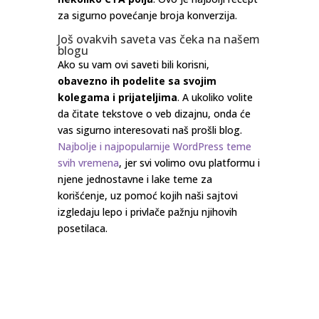
za sigurno povećanje broja konverzija.
Još ovakvih saveta vas čeka na našem
blogu
Ako su vam ovi saveti bili korisni,
obavezno ih podelite sa svojim
kolegama i prijateljima
. A ukoliko volite
da čitate tekstove o veb dizajnu, onda će
vas sigurno interesovati naš prošli blog.
Najbolje i najpopularnije WordPress teme
svih vremena
, jer svi volimo ovu platformu i
njene jednostavne i lake teme za
korišćenje, uz pomoć kojih naši sajtovi
izgledaju lepo i privlače pažnju njihovih
posetilaca.