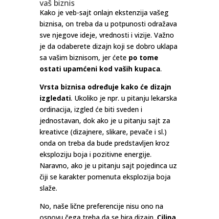
vaš biznis
Kako je veb-sajt onlajn ekstenzija vašeg
biznisa, on treba da u potpunosti odražava
sve njegove ideje, vrednosti i vizije. Važno
je da odaberete dizajn koji se dobro uklapa
sa vašim biznisom, jer ćete
po tome
ostati upamćeni kod vaših kupaca
.
Vrsta biznisa određuje kako će dizajn
izgledati
. Ukoliko je npr. u pitanju lekarska
ordinacija, izgled će biti sveden i
jednostavan, dok ako je u pitanju sajt za
kreativce (dizajnere, slikare, pevače i sl.)
onda on treba da bude predstavljen kroz
eksploziju boja i pozitivne energije.
Naravno, ako je u pitanju sajt pojedinca uz
čiji se karakter pomenuta eksplozija boja
slaže.
No, naše lične preferencije nisu ono na
osnovu čega treba da se bira dizajn.
Ciljna