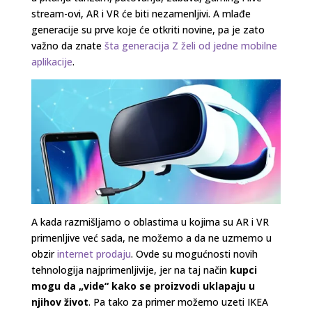
stream-ovi, AR i VR će biti nezamenljivi. A mlađe
generacije su prve koje će otkriti novine, pa je zato
važno da znate
šta generacija Z želi od jedne mobilne
aplikacije
.
A kada razmišljamo o oblastima u kojima su AR i VR
primenljive već sada, ne možemo a da ne uzmemo u
obzir
internet prodaju
. Ovde su mogućnosti novih
tehnologija najprimenljivije, jer na taj način
kupci
mogu da „vide“ kako se proizvodi uklapaju u
njihov život
. Pa tako za primer možemo uzeti IKEA