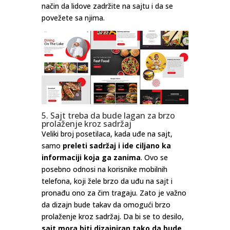
način da lidove zadržite na sajtu i da se
povežete sa njima.
5. Sajt treba da bude lagan za brzo
prolaženje kroz sadržaj
Veliki broj posetilaca, kada uđe na sajt,
samo
preleti sadržaj i ide ciljano ka
informaciji koja ga zanima
. Ovo se
posebno odnosi na korisnike mobilnih
telefona, koji žele brzo da uđu na sajt i
pronađu ono za čim tragaju. Zato je važno
da dizajn bude takav da omogući brzo
prolaženje kroz sadržaj. Da bi se to desilo,
sajt mora biti dizajniran tako da bude