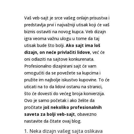
Vaš veb-sajt je srce vašeg onlajn prisustva i
predstavlja prvi i najvažniji utisak koji će vaš
biznis ostaviti na novog kupca. Veb dizajn
igra veoma važnu ulogu u tome da taj
utisak bude što bolji.
Ako sajt ima loš
dizajn, on neće privlačiti lidove
, već će
oni odlaziti na sajtove konkurenata.
Profesionalno dizajnirani sajt će vam
omogućiti da se povežete sa kupcima i
pružite im najbolje iskustvo kupovine. To će
uticati na to da lidovi ostanu na stranici,
što će dovesti do većeg broja konverzija.
Ovo je samo početak i ako želite da
pročitate
još nekoliko profesionalnih
saveta za bolji veb-sajt
, obavezno
nastavite da čitate ovaj blog.
1. Neka dizajn vašeg sajta oslikava