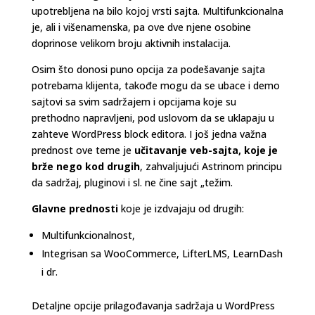
upotrebljena na bilo kojoj vrsti sajta. Multifunkcionalna
je, ali i višenamenska, pa ove dve njene osobine
doprinose velikom broju aktivnih instalacija.
Osim što donosi puno opcija za podešavanje sajta
potrebama klijenta, takođe mogu da se ubace i demo
sajtovi sa svim sadržajem i opcijama koje su
prethodno napravljeni, pod uslovom da se uklapaju u
zahteve WordPress block editora. I još jedna važna
prednost ove teme je
učitavanje veb-sajta, koje je
brže nego kod drugih
, zahvaljujući Astrinom principu
da sadržaj, pluginovi i sl. ne čine sajt „težim.
Glavne prednosti
koje je izdvajaju od drugih:
Multifunkcionalnost,
Integrisan sa WooCommerce, LifterLMS, LearnDash
i dr.
Detaljne opcije prilagođavanja sadržaja u WordPress