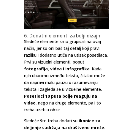
6. Dodatni elementi za bolji dizajn
Sledeće elemente smo grupisali na ovaj
način, jer su oni baš taj detalj koji pravi
razliku i dodatno utiče na utisak posetilaca.
Prvi su vizuelni elementi, poput
fotografija, videa i infografika
. Kada
njih ubacimo između teksta, čitalac može
da napravi malu pauzu u razumevanju
teksta i zagleda se u vizuelne elemente.
Posetioci 10 puta bolje reaguju na
video
, nego na druge elemente, pa i to
treba uzeti u obzir.
Sledeće što treba dodati su
ikonice za
deljenje sadržaja na društvene mreže
.