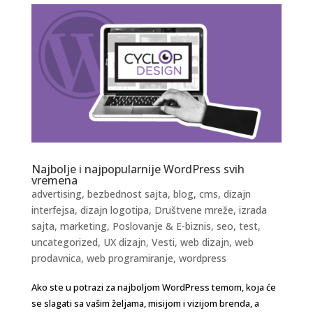
Najbolje i najpopularnije WordPress svih
vremena
advertising
,
bezbednost sajta
,
blog
,
cms
,
dizajn
interfejsa
,
dizajn logotipa
,
Društvene mreže
,
izrada
sajta
,
marketing
,
Poslovanje & E-biznis
,
seo
,
test
,
uncategorized
,
UX dizajn
,
Vesti
,
web dizajn
,
web
prodavnica
,
web programiranje
,
wordpress
Ako ste u potrazi za najboljom WordPress temom, koja će
se slagati sa vašim željama, misijom i vizijom brenda, a