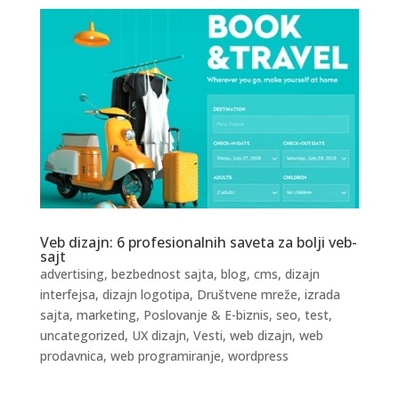
Veb dizajn: 6 profesionalnih saveta za bolji veb-
sajt
advertising
,
bezbednost sajta
,
blog
,
cms
,
dizajn
interfejsa
,
dizajn logotipa
,
Društvene mreže
,
izrada
sajta
,
marketing
,
Poslovanje & E-biznis
,
seo
,
test
,
uncategorized
,
UX dizajn
,
Vesti
,
web dizajn
,
web
prodavnica
,
web programiranje
,
wordpress