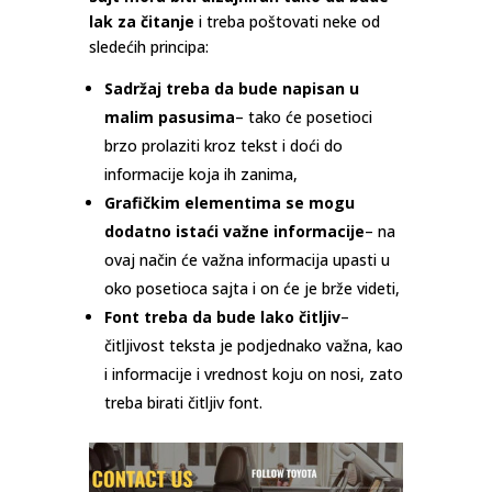
lak za čitanje
i treba poštovati neke od
sledećih principa:
Sadržaj treba da bude napisan u
malim pasusima
– tako će posetioci
brzo prolaziti kroz tekst i doći do
informacije koja ih zanima,
Grafičkim elementima se mogu
dodatno istaći važne informacije
– na
ovaj način će važna informacija upasti u
oko posetioca sajta i on će je brže videti,
Font treba da bude lako čitljiv
–
čitljivost teksta je podjednako važna, kao
i informacije i vrednost koju on nosi, zato
treba birati čitljiv font.