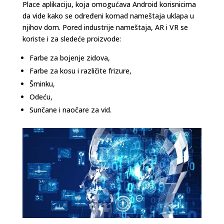
Place aplikaciju, koja omogućava Android korisnicima
da vide kako se određeni komad nameštaja uklapa u
njihov dom. Pored industrije nameštaja, AR i VR se
koriste i za sledeće proizvode:
Farbe za bojenje zidova,
Farbe za kosu i različite frizure,
Šminku,
Odeću,
Sunčane i naočare za vid.