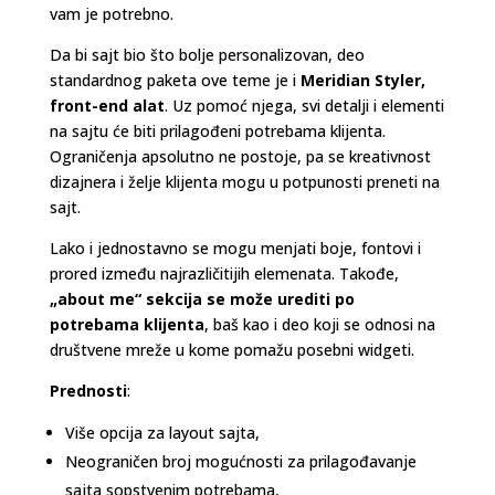
vam je potrebno.
Da bi sajt bio što bolje personalizovan, deo
standardnog paketa ove teme je i
Meridian Styler,
front-end alat
. Uz pomoć njega, svi detalji i elementi
na sajtu će biti prilagođeni potrebama klijenta.
Ograničenja apsolutno ne postoje, pa se kreativnost
dizajnera i želje klijenta mogu u potpunosti preneti na
sajt.
Lako i jednostavno se mogu menjati boje, fontovi i
prored između najrazličitijih elemenata. Takođe,
„about me“ sekcija se može urediti po
potrebama klijenta
, baš kao i deo koji se odnosi na
društvene mreže u kome pomažu posebni widgeti.
Prednosti
:
Više opcija za layout sajta,
Neograničen broj mogućnosti za prilagođavanje
sajta sopstvenim potrebama,