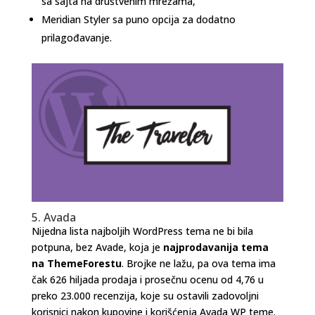
sa sajta na društvenim mrežama,
Meridian Styler sa puno opcija za dodatno
prilagođavanje.
5. Avada
Nijedna lista najboljih WordPress tema ne bi bila
potpuna, bez Avade, koja je
najprodavanija tema
na ThemeForestu
. Brojke ne lažu, pa ova tema ima
čak 626 hiljada prodaja i prosečnu ocenu od 4,76 u
preko 23.000 recenzija, koje su ostavili zadovoljni
korisnici nakon kupovine i korišćenja Avada WP teme.