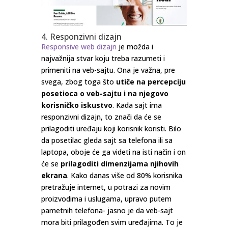
4. Responzivni dizajn
Responsive web dizajn
je možda i
najvažnija stvar koju treba razumeti i
primeniti na veb-sajtu. Ona je važna, pre
svega, zbog toga što
utiče na percepciju
posetioca o veb-sajtu i na njegovo
korisničko iskustvo
. Kada sajt ima
responzivni dizajn, to znači da će se
prilagoditi uređaju koji korisnik koristi. Bilo
da posetilac gleda sajt sa telefona ili sa
laptopa, oboje će ga videti na isti način i on
će se
prilagoditi dimenzijama njihovih
ekrana
. Kako danas više od 80% korisnika
pretražuje internet, u potrazi za novim
proizvodima i uslugama, upravo putem
pametnih telefona- jasno je da veb-sajt
mora biti prilagođen svim uređajima. To je