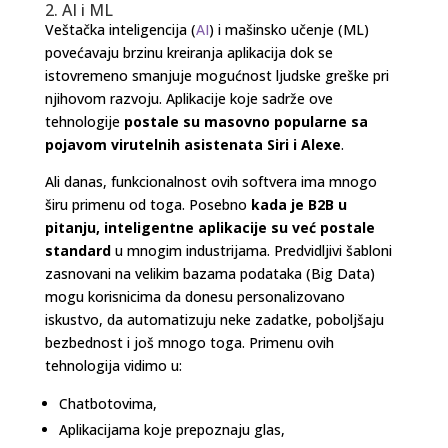
2. AI i ML
Veštačka inteligencija (
AI
) i mašinsko učenje (ML)
povećavaju brzinu kreiranja aplikacija dok se
istovremeno smanjuje mogućnost ljudske greške pri
njihovom razvoju. Aplikacije koje sadrže ove
tehnologije
postale su masovno popularne sa
pojavom virutelnih asistenata Siri i Alexe
.
Ali danas, funkcionalnost ovih softvera ima mnogo
širu primenu od toga. Posebno
kada je B2B u
pitanju, inteligentne aplikacije su već postale
standard
u mnogim industrijama. Predvidljivi šabloni
zasnovani na velikim bazama podataka (Big Data)
mogu korisnicima da donesu personalizovano
iskustvo, da automatizuju neke zadatke, poboljšaju
bezbednost i još mnogo toga. Primenu ovih
tehnologija vidimo u:
Chatbotovima,
Aplikacijama koje prepoznaju glas,