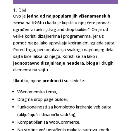
1. Divi
Ovo je
jedna od najpopularnijih višenamenskih
tema
na tržištu i kada je kupite u njoj ćete pronaći
ugrađen vizuelni „drag and drop builder“. On je od
velike koristi dizajnerima i programerima, jer uz
pomoć njega lako upravljaju kreiranjem izgleda sajta.
Pored toga, personalizacija svakog i najmanjeg dela
sajta biće lakša uz njega. Koristi se za lako i
jednostavno dizajniranje headera, bloga
i drugih
elementa na sajtu.
Ukratko, njene
prednosti
su sledeće:
Višenamenska tema,
Drag na drop page builder,
Funkcionalnosti za kompletno kreiranje veb-sajta
(uključujući i dinamički sadržaj),
Kompatibilan sa WooCommerce,
Na stotine već ugrađenih maketa sajtova, među