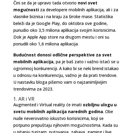
Čini se da je upravo tada otvorio
novi svet
mogućnosti
za developere mobilnih aplikacija, ali i za
vlasnike biznisa i na kraju za široke mase. Statistika
beleži da je Google Play, do oktobra ove godine,
punudio oko 3,5 miliona aplikacija svojim korisnicima.
Dok je Apple App store na drugom mestu i oni su
ponudili oko 1,6 miliona aplikacija.
Budućnost donosi odlične perspektive za svet
mobilnih aplikacija
, pa je baš zato i važno istaći se u
ogromnoj konkurenciji. A kako bi se neki brend istakao
u odnosu na konkurenciju, važno je da prati trendove.
U nastavku bloga pišemo vam o najzanimljivijim
trendovima za 2023.
1. AR i VR
Augmented i Virtual reality će imati
ozbiljnu ulogu u
svetu mobilnih aplikacija narednih godina
. Obe
nude neverovatno iskustvo korisnicima, koji se
potpuno prepuštaju njihovim mogućnostima. Kada su
u pitanju turizam, putovanja, zabava, gaming i live