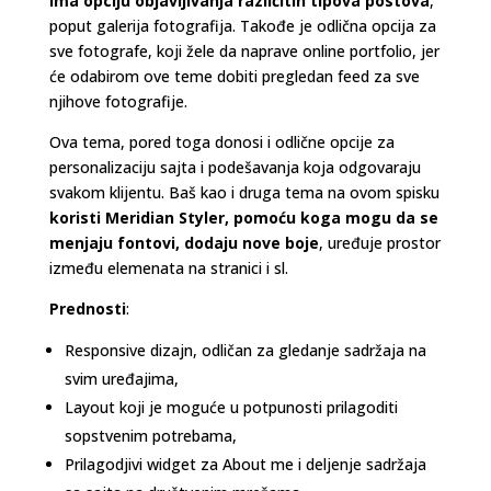
ima opciju objavljivanja različitih tipova postova
,
poput galerija fotografija. Takođe je odlična opcija za
sve fotografe, koji žele da naprave online portfolio, jer
će odabirom ove teme dobiti pregledan feed za sve
njihove fotografije.
Ova tema, pored toga donosi i odlične opcije za
personalizaciju sajta i podešavanja koja odgovaraju
svakom klijentu. Baš kao i druga tema na ovom spisku
koristi Meridian Styler, pomoću koga mogu da se
menjaju fontovi, dodaju nove boje
, uređuje prostor
između elemenata na stranici i sl.
Prednosti
:
Responsive dizajn, odličan za gledanje sadržaja na
svim uređajima,
Layout koji je moguće u potpunosti prilagoditi
sopstvenim potrebama,
Prilagodjivi widget za About me i deljenje sadržaja