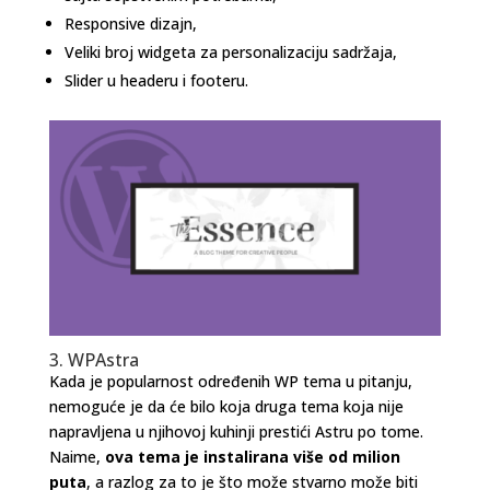
Responsive dizajn,
Veliki broj widgeta za personalizaciju sadržaja,
Slider u headeru i footeru.
3. WPAstra
Kada je popularnost određenih WP tema u pitanju,
nemoguće je da će bilo koja druga tema koja nije
napravljena u njihovoj kuhinji prestići Astru po tome.
Naime,
ova tema je instalirana više od milion
puta
, a razlog za to je što može stvarno može biti