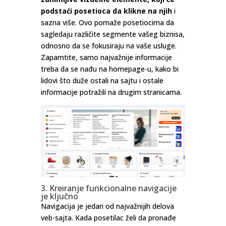
podstaći posetioca da klikne na njih
i
sazna više. Ovo pomaže posetiocima da
sagledaju različite segmente vašeg biznisa,
odnosno da se fokusiraju na vaše usluge.
Zapamtite, samo najvažnije informacije
treba da se nađu na homepage-u, kako bi
lidovi što duže ostali na sajtu i ostale
informacije potražili na drugim stranicama.
3. Kreiranje funkcionalne navigacije
je ključno
Navigacija je jedan od najvažnijih delova
veb-sajta. Kada posetilac želi da pronađe