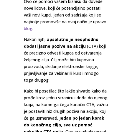
Ovo će pomoći vašem biznisu da dovede
nove lidove, koji će potencijalno postati
vaši novi kupci. Jedan od sadržaja koji se
najbolje promoviše na ovaj način je upravo
blog
.
Nakon njih,
apsolutno je neophodno
dodati jasne pozive na akciju
(CTA) koji
će precizno odvesti kupca od ostvarenja
željenog cilja. Cilj može biti kupovina
proizvoda, skidanje elektronske knjige,
prijavljivanje za vebinar ili kurs i mnogo
toga drugog.
Kako bi posetilac što lakše shvatio kako da
prođe kroz jednu stranicu i dođe do njenog
kraja, na kome ga čega konačni CTA, važno
je postaviti niz drugih poziva na akciju, koji
će ga usmeravati.
Jedan po jedan korak
do konačnog cilja, sve uz pomoć
nekoliko CTA polja
. Ovo je najbolji recept