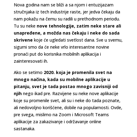
Nova godina nam se bliži a sa njom i entuzijazam
stručnjaka iz tech industrije raste, jer jedva čekaju da
nam pokažu na čemu su radili u prethodnom periodu.
Tu su neke
nove tehnologije, zatim neke stare ali
unapređene, a možda nas čekaju i neke do sada
skrivene
koje će ugledati svetlost dana. Sve u svemu,
sigurni smo da će neke vrlo interesantne novine
pronaći put do korisnika mobilnih aplikacija i
zainteresovati ih.
Ako se setimo
2020. koja je promenila svet na
mnogo načina, kada su mobilne aplikacije u
pitanju, svet je tada postao mnogo zavisniji od
njih
nego ikad pre. Razvijene su neke nove aplikacije
koje su promenile svet, ali su i neke do tada poznate,
ali nedovoljno korišćene, dobile na popularnosti. Ovde,
pre svega, mislimo na Zoom i Microsoft Teams
aplikacije za zakazivanje i održavanje online
sastanaka.