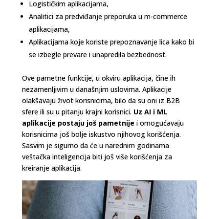
Logističkim aplikacijama,
Analitici za predviđanje preporuka u m-commerce
aplikacijama,
Aplikacijama koje koriste prepoznavanje lica kako bi
se izbegle prevare i unapredila bezbednost.
Ove pametne funkcije, u okviru aplikacija, čine ih
nezamenljivim u današnjim uslovima. Aplikacije
olakšavaju život korisnicima, bilo da su oni iz B2B
sfere ili su u pitanju krajni korisnici.
Uz AI i ML
aplikacije postaju još pametnije
i omogućavaju
korisnicima još bolje iskustvo njihovog korišćenja.
Sasvim je sigurno da će u narednim godinama
veštačka inteligencija biti još više korišćenja za
kreiranje aplikacija.