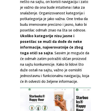
nešto na sajtu, on koristi navigaciju i zato
je važno da ona bude intuitivna i laka za
snalaženje. Organizovanost kategorija i
potkategorija je jako važna. One treba da
budu imenovane precizno i jasno, kako bi
posetilac odmah znao na šta se odnose.
Ukoliko kategorije nisu jasne i
posetilac se muči da dođe do neke
informacije, najverovatnije će zbog
toga otići sa sajta
. Sasvim je moguće da
će odmah zatim potražiti sličan proizvod
na sajtu konkurencije. Kako bi lidovi što
duže ostali na sajtu, važno je osmisliti
jednostavnu i funkcionalnu navigaciju, koja
će ih odvesti do željene informacije.