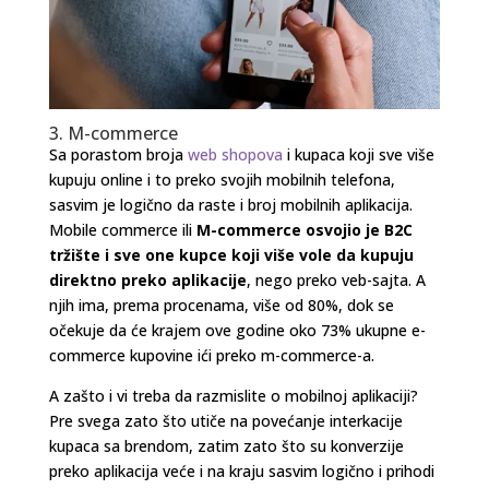
3. M-commerce
Sa porastom broja
web shopova
i kupaca koji sve više
kupuju online i to preko svojih mobilnih telefona,
sasvim je logično da raste i broj mobilnih aplikacija.
Mobile commerce ili
M-commerce osvojio je B2C
tržište i sve one kupce koji više vole da kupuju
direktno preko aplikacije
, nego preko veb-sajta. A
njih ima, prema procenama, više od 80%, dok se
očekuje da će krajem ove godine oko 73% ukupne e-
commerce kupovine ići preko m-commerce-a.
A zašto i vi treba da razmislite o mobilnoj aplikaciji?
Pre svega zato što utiče na povećanje interkacije
kupaca sa brendom, zatim zato što su konverzije
preko aplikacija veće i na kraju sasvim logično i prihodi