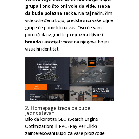
grupa i ono što oni vole da vide, treba
da bude polazna tačka
. Na taj način, čim
vide određenu boju, predstavnici vaše ciljne
grupe će pomisliti na vas. Ovo će vam
pomoći da izgradite
prepoznatljivost
brenda
i asocijativnost na njegove boje i
vizuelni identitet.
2. Homepage treba da bude
jednostavan
Bilo da koristite SEO (Search Engine
Optimization) ili PPC (Pay Per Click)
zainteresovani kupci za vaše proizvode