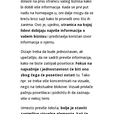
dolaze na prvu stranicu vašeg biznisa kako
bi dobili više informacija. Kada se prvi put
nađu na homepage-u, oni dalje mogu da se
kreću kroz sajt kako bi pronašli ono što ih
zanima. Ovo je, ujedno,
stranica na kojoj
lidovi dobijaju najviše informacija o
vašem biznisu
i predstavlja koristan izvor
informacija o njemu.
Dizajn treba da bude jednostavan, ali
upečatljiv, da ne sadrži previše informacija,
kako ne biste zatrpali posetioce.
Fokus na
najvažnije i jednostavnost će biti ono
zbog čega će posetioci ostati
tu. Tako
npr. se treba više koncentrisati na vizuale,
nego na tekstualne blokove. Vizuali privlače
pažnju posetilaca i podstiču ih da saznaju
više o nekoj temi.
Umesto previše teksta,
bolje je staviti
zanimljive vizuelne elemente, koji će