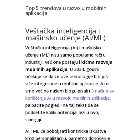
Top 5 trendova u razvoju mobilnih
aplikacija
Veštačka inteligencija i
mašinsko učenje (AI/ML)
Veštačka inteligencija (AI) i mašinsko
učenje (ML) nisu samo popularne reči u
industriji, već one postaju i
kičma razvoja
mobilnih aplikacija
. U 2024. godini
očekuje se da će ove tehnologije biti još
više integrisane u mobilne aplikacije. A mi
smo već na našem blogu pisali i
3 načina za
korišćenje AI u razvoju mobilnih aplikacija
,
pa bacite pogled i na taj tekst da se
podsetite koliki potencijal leži u ovoj
sinergiji.
AI i ML će poboljšati korisnička iskustva
kroz personalizaciju, pametno donošenje