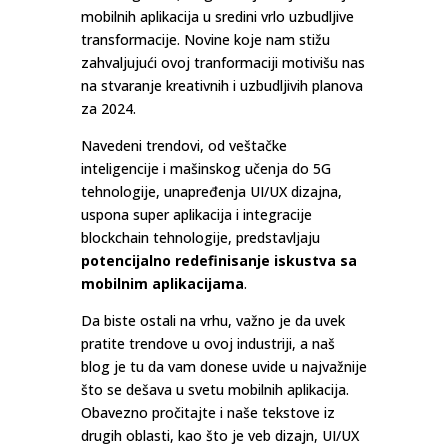
mobilnih aplikacija u sredini vrlo uzbudljive
transformacije. Novine koje nam stižu
zahvaljujući ovoj tranformaciji motivišu nas
na stvaranje kreativnih i uzbudljivih planova
za 2024.
Navedeni trendovi, od veštačke
inteligencije i mašinskog učenja do 5G
tehnologije, unapređenja UI/UX dizajna,
uspona super aplikacija i integracije
blockchain tehnologije, predstavljaju
potencijalno redefinisanje iskustva sa
mobilnim aplikacijama
.
Da biste ostali na vrhu, važno je da uvek
pratite trendove u ovoj industriji, a naš
blog je tu da vam donese uvide u najvažnije
što se dešava u svetu mobilnih aplikacija.
Obavezno pročitajte i naše tekstove iz
drugih oblasti, kao što je veb dizajn, UI/UX