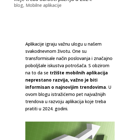
blog
,
Mobilne aplikacije
Aplikacije igraju važnu ulogu u našem
svakodnevnom životu. One su
transformisale način poslovanja i značajno
poboljšale iskustva potrošača. S obzirom
na to da se
tržište mobilnih aplikacija
neprestano razvija, važno je biti
informisan o najnovijim trendovima
. U
ovom blogu istražićemo pet najvažnijih
trendova u razvoju aplikacija koje treba
pratiti u 2024. godini.