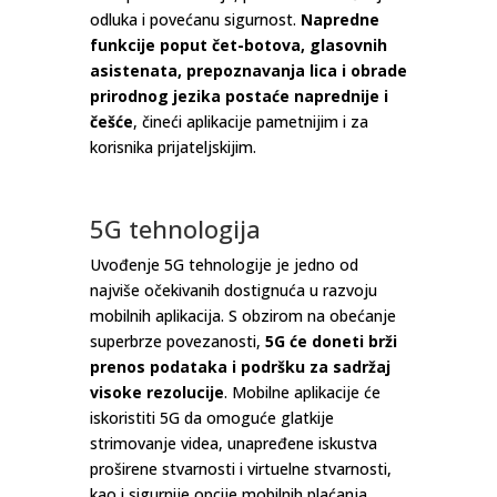
odluka i povećanu sigurnost.
Napredne
funkcije poput čet-botova, glasovnih
asistenata, prepoznavanja lica i obrade
prirodnog jezika postaće naprednije i
češće
, čineći aplikacije pametnijim i za
korisnika prijateljskijim.
5G tehnologija
Uvođenje 5G tehnologije je jedno od
najviše očekivanih dostignuća u razvoju
mobilnih aplikacija. S obzirom na obećanje
superbrze povezanosti,
5G će doneti brži
prenos podataka i podršku za sadržaj
visoke rezolucije
. Mobilne aplikacije će
iskoristiti 5G da omoguće glatkije
strimovanje videa, unapređene iskustva
proširene stvarnosti i virtuelne stvarnosti,
kao i sigurnije opcije mobilnih plaćanja.