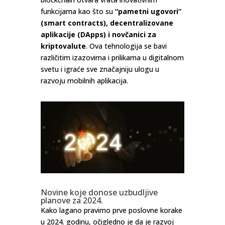
funkcijama kao što su
“pametni ugovori”
(smart contracts), decentralizovane
aplikacije (DApps) i novčanici za
kriptovalute
. Ova tehnologija se bavi
različitim izazovima i prilikama u digitalnom
svetu i igraće sve značajniju ulogu u
razvoju mobilnih aplikacija.
Novine koje donose uzbudljive
planove za 2024.
Kako lagano pravimo prve poslovne korake
u 2024. godinu, očigledno je da je razvoj