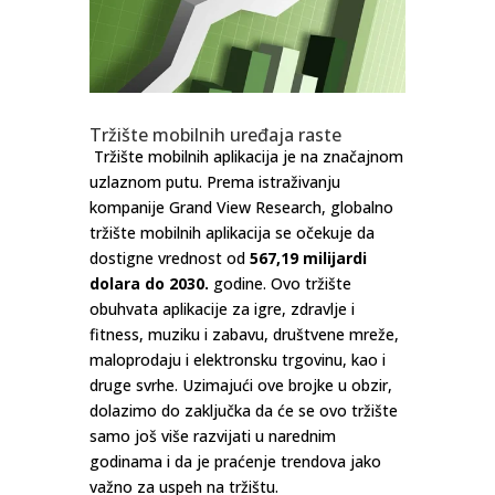
Tržište mobilnih uređaja raste
Tržište mobilnih aplikacija je na značajnom
uzlaznom putu. Prema istraživanju
kompanije Grand View Research, globalno
tržište mobilnih aplikacija se očekuje da
dostigne vrednost od
567,19 milijardi
dolara do 2030.
godine. Ovo tržište
obuhvata aplikacije za igre, zdravlje i
fitness, muziku i zabavu, društvene mreže,
maloprodaju i elektronsku trgovinu, kao i
druge svrhe. Uzimajući ove brojke u obzir,
dolazimo do zaključka da će se ovo tržište
samo još više razvijati u narednim
godinama i da je praćenje trendova jako
važno za uspeh na tržištu.