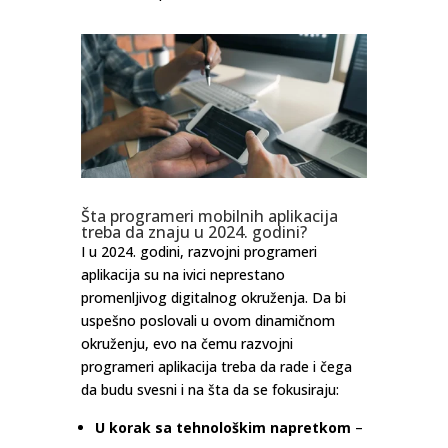
Šta programeri mobilnih aplikacija
treba da znaju u 2024. godini?
I u 2024. godini, razvojni programeri
aplikacija su na ivici neprestano
promenljivog digitalnog okruženja. Da bi
uspešno poslovali u ovom dinamičnom
okruženju, evo na čemu razvojni
programeri aplikacija treba da rade i čega
da budu svesni i na šta da se fokusiraju:
U korak sa tehnološkim napretkom
–