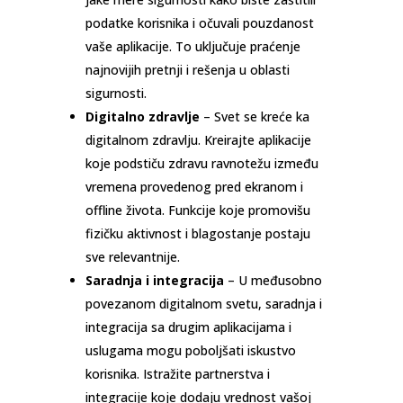
podatke korisnika i očuvali pouzdanost
vaše aplikacije. To uključuje praćenje
najnovijih pretnji i rešenja u oblasti
sigurnosti.
Digitalno zdravlje
– Svet se kreće ka
digitalnom zdravlju. Kreirajte aplikacije
koje podstiču zdravu ravnotežu između
vremena provedenog pred ekranom i
offline života. Funkcije koje promovišu
fizičku aktivnost i blagostanje postaju
sve relevantnije.
Saradnja i integracija
– U međusobno
povezanom digitalnom svetu, saradnja i
integracija sa drugim aplikacijama i
uslugama mogu poboljšati iskustvo
korisnika. Istražite partnerstva i
integracije koje dodaju vrednost vašoj