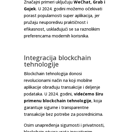
Značajni primeri uključuju
WeChat, Grab i
Gojek
. U 2024. godini možemo očekivati
porast popularnosti super aplikacija, jer
pružaju neuporedivu praktičnost i
efikasnost, usklađujući se sa raznolikim
preferencama modernih korisnika.
Integracija blockchain
tehnologije
Blockchain tehnologija donosi
revolucionarni način na koji mobilne
aplikacije obrađuju transakcije i deljenje
podataka. U 2024. godini,
videćemo širu
primenu blockchain tehnologije
, koja
garantuje sigurne i transparentne
transakcije bez potrebe za posrednicima.
Osim unapređenja sigurnosti i privatnosti,
blockchain otvara vrata inovativnim