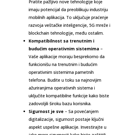
Pratite pažljivo nove tehnologije koje
imaju potencijal da preoblikuju industriju
mobilnih aplikacija. To uključuje praćenje
razvoja veštačke inteligencije, 5G mreže i
blockchain tehnologije, među ostalim.
Kompatibilnost sa trenutnim i
budućim operativnim sistemima
–
Vaše aplikacije moraju besprekorno da
funkcionišu na trenutnim i budućim
operativnim sistemima pametnih
telefona. Budite u toku sa najnovijim
ažuriranjima operativnih sistema i
uključite kompatibilne funkcije kako biste
zadovoljili široku bazu korisnika.
Sigurnost je sve
– Sa povećanjem
digitalizacije, sigurnost postaje ključni
aspekt uspešne aplikacije. Investirajte u
jake mere sigurnosti kako biste zaštitili