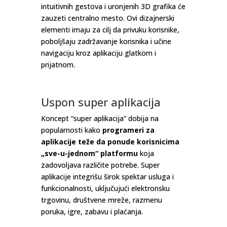
intuitivnih gestova i uronjenih 3D grafika će
zauzeti centralno mesto. Ovi dizajnerski
elementi imaju za cilj da privuku korisnike,
poboljšaju zadržavanje korisnika i učine
navigaciju kroz aplikaciju glatkom i
prijatnom.
Uspon super aplikacija
Koncept “super aplikacija” dobija na
popularnosti kako
programeri za
aplikacije teže da ponude korisnicima
„sve-u-jednom“ platformu
koja
zadovoljava različite potrebe. Super
aplikacije integrišu širok spektar usluga i
funkcionalnosti, uključujući elektronsku
trgovinu, društvene mreže, razmenu
poruka, igre, zabavu i plaćanja.