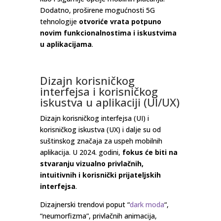
Dodatno, proširene mogućnosti 5G
tehnologije
otvoriće vrata potpuno
novim funkcionalnostima i iskustvima
u aplikacijama
.
Dizajn korisničkog
interfejsa i korisničkog
iskustva u aplikaciji (UI/UX)
Dizajn korisničkog interfejsa (UI) i
korisničkog iskustva (UX) i dalje su od
suštinskog značaja za uspeh mobilnih
aplikacija. U 2024. godini,
fokus će biti na
stvaranju vizualno privlačnih,
intuitivnih i korisnički prijateljskih
interfejsa
.
Dizajnerski trendovi poput “
dark moda
“,
“neumorfizma”, privlačnih animacija,