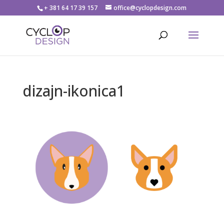
+ 381 64 17 39 157
office@cyclopdesign.com
dizajn-ikonica1