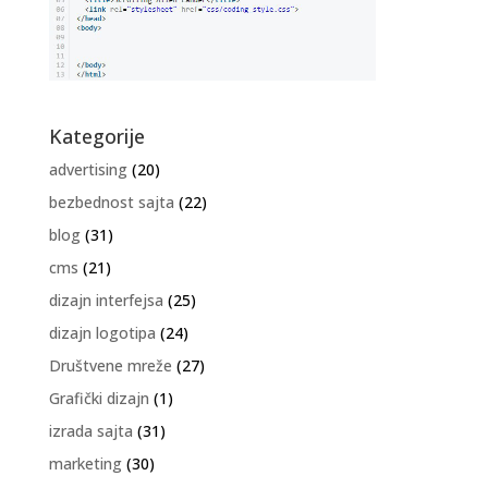
Kategorije
advertising
(20)
bezbednost sajta
(22)
blog
(31)
cms
(21)
dizajn interfejsa
(25)
dizajn logotipa
(24)
Društvene mreže
(27)
Grafički dizajn
(1)
izrada sajta
(31)
marketing
(30)