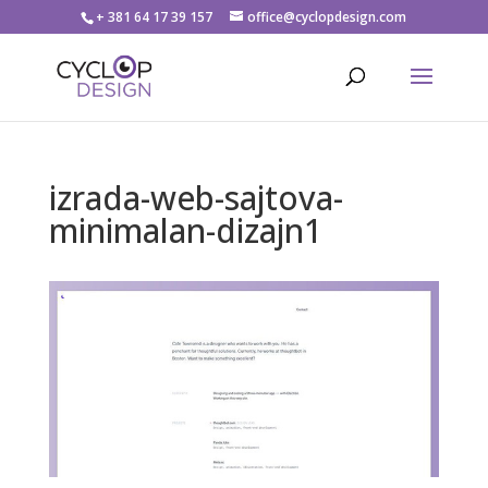
+ 381 64 17 39 157
office@cyclopdesign.com
izrada-web-sajtova-
minimalan-dizajn1